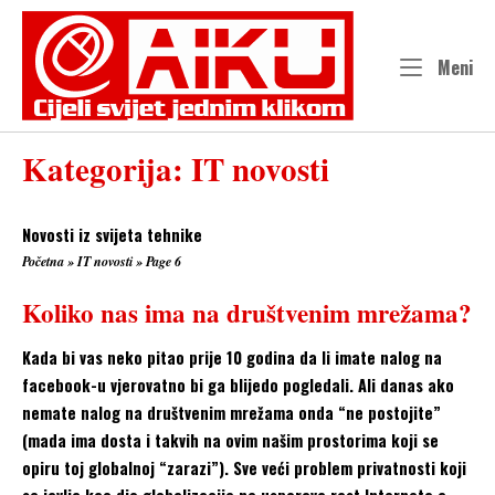
Skip
to
content
Me
Meni
Kategorija:
IT novosti
Novosti iz svijeta tehnike
Početna
»
IT novosti
»
Page 6
Koliko nas ima na društvenim mrežama?
Kada bi vas neko pitao prije 10 godina da li imate nalog na
facebook-u vjerovatno bi ga blijedo pogledali. Ali danas ako
nemate nalog na društvenim mrežama onda “ne postojite”
(mada ima dosta i takvih na ovim našim prostorima koji se
opiru toj globalnoj “zarazi”). Sve veći problem privatnosti koji