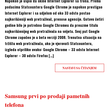
Napokon je uspio da skine Internet Explorer sa trona. Prema
podacima Statcountera Google Chrome je napokon prestigao
Internet Explorer i sa udjelom od oko 33 odsto postao
najkorišćeniji web pretraživač, prenose agencije. Gotovo četiri
godine bilo je potrebno Google Chromeu da preuzme titulu
najkorišćenijeg web pretraživača na svijetu. Svoj put Google
Chrome započeo je u beta verziji 2008. Trenutna situacija na
tržištu web pretraživača, ako je vjerovati Statcounteru,
izgleda otprilike ovako: Google Chrome – 33 odsto Internet
Explorer – 30 odsto Firefox […]
NASTAVI SA ČITANJEM
Samsung prvi po prodaji pametnih
telefona