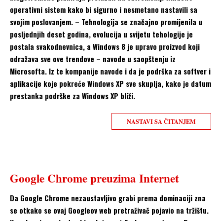
operativni sistem kako bi sigurno i nesmetano nastavili sa
svojim poslovanjem. – Tehnologija se značajno promijenila u
posljednjih deset godina, evolucija u svijetu tehologije je
postala svakodnevnica, a Windows 8 je upravo proizvod koji
odražava sve ove trendove – navode u saopštenju iz
Microsofta. Iz te kompanije navode i da je podrška za softver i
aplikacije koje pokreće Windows XP sve skuplja, kako je datum
prestanka podrške za Windows XP bliži.
NASTAVI SA ČITANJEM
Google Chrome preuzima Internet
Da Google Chrome nezaustavljivo grabi prema dominaciji zna
se otkako se ovaj Googleov web pretraživač pojavio na tržištu.