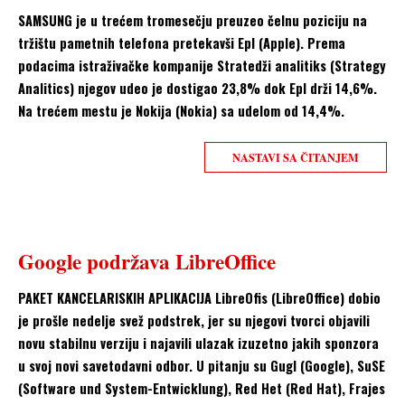
SAMSUNG je u trećem tromesečju preuzeo čelnu poziciju na
tržištu pametnih telefona pretekavši Epl (Apple). Prema
podacima istraživačke kompanije Stratedži analitiks (Strategy
Analitics) njegov udeo je dostigao 23,8% dok Epl drži 14,6%.
Na trećem mestu je Nokija (Nokia) sa udelom od 14,4%.
NASTAVI SA ČITANJEM
Google podržava LibreOffice
PAKET KANCELARISKIH APLIKACIJA LibreOfis (LibreOffice) dobio
je prošle nedelje svež podstrek, jer su njegovi tvorci objavili
novu stabilnu verziju i najavili ulazak izuzetno jakih sponzora
u svoj novi savetodavni odbor. U pitanju su Gugl (Google), SuSE
(Software und System-Entwicklung), Red Het (Red Hat), Frajes