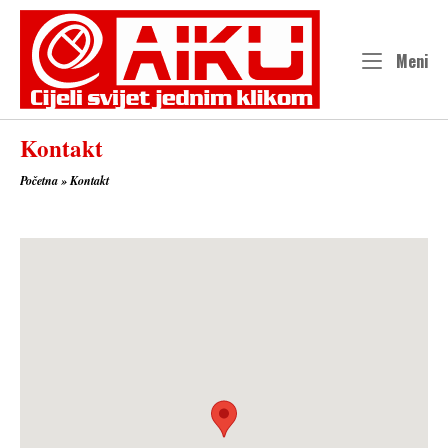
Skip
to
content
Me
Meni
Kontakt
Početna
»
Kontakt