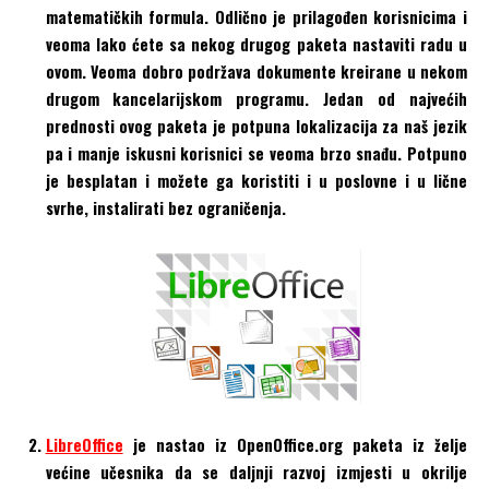
matematičkih formula. Odlično je prilagođen korisnicima i
veoma lako ćete sa nekog drugog paketa nastaviti radu u
ovom. Veoma dobro podržava dokumente kreirane u nekom
drugom kancelarijskom programu. Jedan od najvećih
prednosti ovog paketa je potpuna lokalizacija za naš jezik
pa i manje iskusni korisnici se veoma brzo snađu. Potpuno
je besplatan i možete ga koristiti i u poslovne i u lične
svrhe, instalirati bez ograničenja.
LibreOffice
je nastao iz OpenOffice.org paketa iz želje
većine učesnika da se daljnji razvoj izmjesti u okrilje