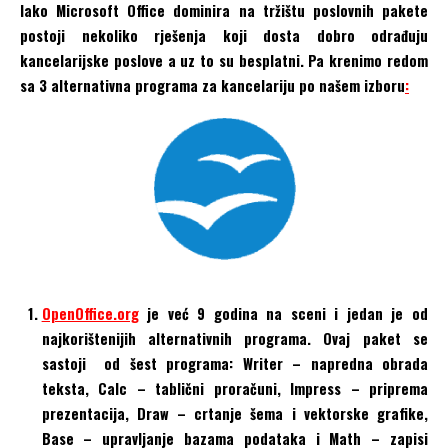
Iako Microsoft Office dominira na tržištu poslovnih pakete
postoji nekoliko rješenja koji dosta dobro odrađuju
kancelarijske poslove a uz to su besplatni. Pa krenimo redom
sa 3 alternativna programa za kancelariju po našem izboru
:
OpenOffice.org
je već 9 godina na sceni i jedan je od
najkorištenijih alternativnih programa. Ovaj paket se
sastoji od šest programa: Writer – napredna obrada
teksta, Calc – tablični proračuni, Impress – priprema
prezentacija, Draw – crtanje šema i vektorske grafike,
Base – upravljanje bazama podataka i Math – zapisi