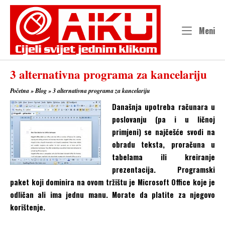
Skip
to
content
Me
Meni
3 alternativna programa za kancelariju
Početna
»
Blog
»
3 alternativna programa za kancelariju
Današnja upotreba računara u
poslovanju (pa i u ličnoj
primjeni) se najčešće svodi na
obradu teksta, proračuna u
tabelama ili kreiranje
prezentacija. Programski
paket koji dominira na ovom tržištu je Microsoft Office koje je
odličan ali ima jednu manu. Morate da platite za njegovo
korištenje.