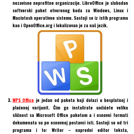
nezavisne neprofitne organizacije. LibreOffice je slobodan
softverski paket otvorenog koda za Windows, Linux i
Macintosh operativne sisteme. Sastoji se iz istih programa
kao i OpenOffice.org i lokalizovan je za naš jezik.
WPS Office
je jedan od paketa koji dolazi u besplatnoj i
plaćenoj varijanit. Čim ga instalirate uočićete veliku
sličnost sa Microsoft Office paketom a i osnovni formati
dokumenata su po osnovnoj postavci isti. Sastoji se od tri
programa i to: Writer – napredni editor teksta,