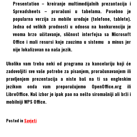
Presentation – kreiranje multimedijalnih prezantacija i
Spreadsheets – proračuni u tabelama. Posebno je
popularna verzija za mobile uređaje (telefone, tablete).
Jedna od velikih prodnosti u odnosu na konkurenciju je
veoma brzo učitavanje, sličnost interfejsa sa Microsoft
Office i mali resursi koje zauzima u sistemu a minus jer
nije lokalizovan na naša jezik.
Ukoliko vam treba neki od programa za kancelariju koji će
zadovoljiti sve vaše potrebe za pisanjem, proračunavanjem ili
pravljenjem prezentacija a niste baš na ti sa engleskim
jezikom onda vam preporučujemo OpenOffice.org ili
LibreOffice. Naš izbor je ipak pao na nešto siromašniji ali brži i
mobilniji WPS Office.
Posted in
Savjeti