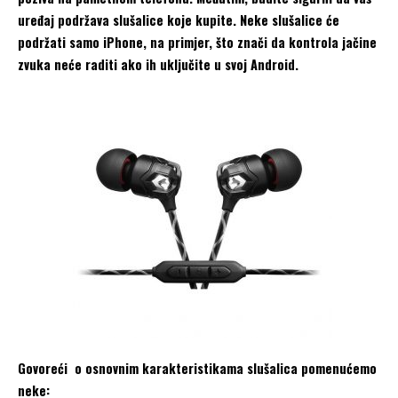
uređaj podržava slušalice koje kupite. Neke slušalice će
podržati samo iPhone, na primjer, što znači da kontrola jačine
zvuka neće raditi ako ih uključite u svoj Android.
Govoreći o osnovnim karakteristikama slušalica pomenućemo
neke: