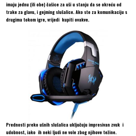
imaju jednu (ili obe) čašice za uši u stanju da se okreću od
trake za glavu, i gejming slušalice. Ako ste za komunikaciju s
drugima tokom igre, vrijedi kupiti ovakve.
Prednosti preko ušnih slušalica uključuju impresivan zvuk i
udobnost, iako ih neki ljudi ne vole zbog njihove težine.