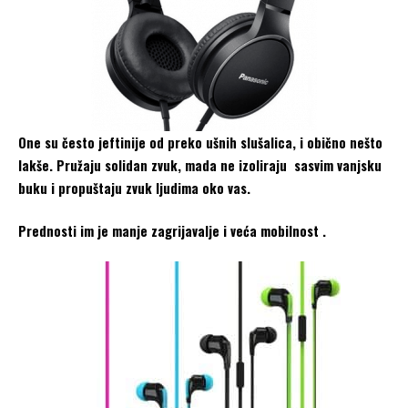
One su često jeftinije od preko ušnih slušalica, i obično nešto
lakše. Pružaju solidan zvuk, mada ne izoliraju sasvim vanjsku
buku i propuštaju zvuk ljudima oko vas.
Prednosti im je manje zagrijavalje i veća mobilnost .