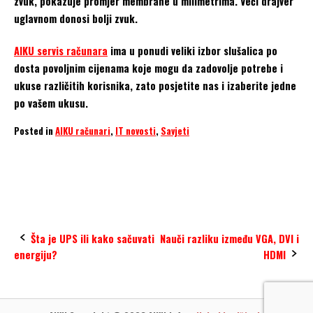
zvuk, pokazuje promjer membrane u milimetrima. Veći drajver
uglavnom donosi bolji zvuk.
AIKU servis računara
ima u ponudi veliki izbor slušalica po
dosta povoljnim cijenama koje mogu da zadovolje potrebe i
ukuse različitih korisnika, zato posjetite nas i izaberite jedne
po vašem ukusu.
Posted in
AIKU računari
,
IT novosti
,
Savjeti
Earphones
Headphones
slušalice
Post
Šta je UPS ili kako sačuvati
Nauči razliku između VGA, DVI i
energiju?
HDMI
navigation