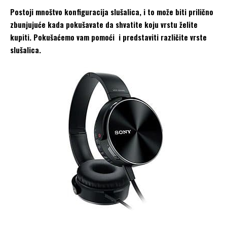
Postoji mnoštvo konfiguracija slušalica, i to može biti prilično
zbunjujuće kada pokušavate da shvatite koju vrstu želite
kupiti. Pokušaćemo vam pomoći i predstaviti različite vrste
slušalica.