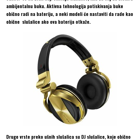
ambijentalnu buku. Aktivna tehnologija potiskivanja buke
obično radi na bateriju, a neki modeli će nastaviti da rade kao
obične slušalice ako ova baterija otkaže.
Druge vrste preko ušnih slušalica su DJ slušalice, koje obično