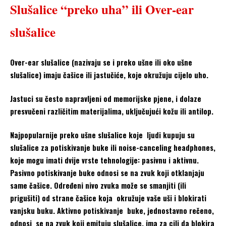
Slušalice “preko uha” ili Over-ear
slušalice
Over-ear slušalice (nazivaju se i preko ušne ili oko ušne
slušalice) imaju čašice ili jastučiće, koje okružuju cijelo uho.
Jastuci su često napravljeni od memorijske pjene, i dolaze
presvučeni različitim materijalima, uključujući kožu ili antilop.
Najpopularnije preko ušne slušalice koje ljudi kupuju su
slušalice za potiskivanje buke ili noise-canceling headphones,
koje mogu imati dvije vrste tehnologije: pasivnu i aktivnu.
Pasivno potiskivanje buke odnosi se na zvuk koji otklanjaju
same čašice. Određeni nivo zvuka može se smanjiti (ili
prigušiti) od strane čašice koja okružuje vaše uši i blokirati
vanjsku buku. Aktivno potiskivanje buke, jednostavno rečeno,
odnosi se na zvuk koji emituju slušalice, ima za cilj da blokira