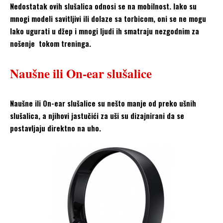
Nedostatak ovih slušalica odnosi se na mobilnost. Iako su
mnogi modeli savitljivi ili dolaze sa torbicom, oni se ne mogu
lako ugurati u džep i mnogi ljudi ih smatraju nezgodnim za
nošenje tokom treninga.
Naušne ili On-ear slušalice
Naušne ili On-ear slušalice su nešto manje od preko ušnih
slušalica, a njihovi jastučići za uši su dizajnirani da se
postavljaju direktno na uho.