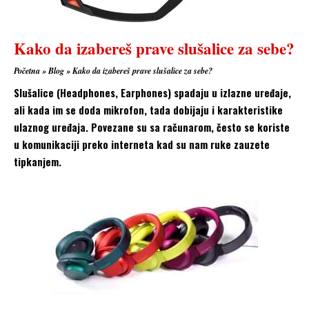
Kako da izabereš prave slušalice za sebe?
Početna
»
Blog
»
Kako da izabereš prave slušalice za sebe?
Slušalice (Headphones, Earphones) spadaju u izlazne uređaje,
ali kada im se doda mikrofon, tada dobijaju i karakteristike
ulaznog uređaja. Povezane su sa računarom, često se koriste
u komunikaciji preko interneta kad su nam ruke zauzete
tipkanjem.