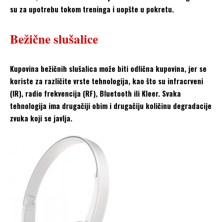
su za upotrebu tokom treninga i uopšte u pokretu.
Bežične slušalice
Kupovina bežičnih slušalica može biti odlična kupovina, jer se
koriste za različite vrste tehnologija, kao što su infracrveni
(IR), radio frekvencija (RF), Bluetooth ili Kleer. Svaka
tehnologija ima drugačiji obim i drugačiju količinu degradacije
zvuka koji se javlja.