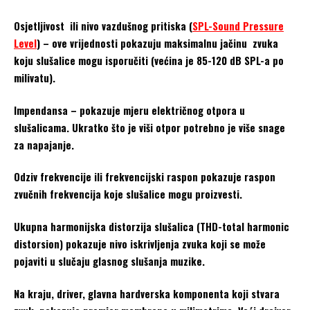
Osjetljivost ili nivo vazdušnog pritiska (
SPL-Sound Pressure
Level
) – ove vrijednosti pokazuju maksimalnu jačinu zvuka
koju slušalice mogu isporučiti (većina je 85-120 dB SPL-a po
milivatu).
Impendansa – pokazuje mjeru električnog otpora u
slušalicama. Ukratko što je viši otpor potrebno je više snage
za napajanje.
Odziv frekvencije ili frekvencijski raspon pokazuje raspon
zvučnih frekvencija koje slušalice mogu proizvesti.
Ukupna harmonijska distorzija slušalica (THD-total harmonic
distorsion) pokazuje nivo iskrivljenja zvuka koji se može
pojaviti u slučaju glasnog slušanja muzike.
Na kraju, driver, glavna hardverska komponenta koji stvara