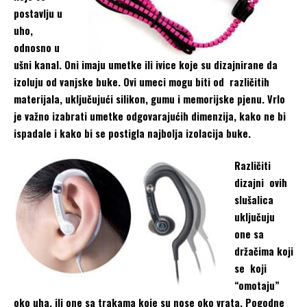
postavlju u
uho,
odnosno u
ušni kanal. Oni imaju umetke ili ivice koje su dizajnirane da
izoluju od vanjske buke. Ovi umeci mogu biti od različitih
materijala, uključujući silikon, gumu i memorijske pjenu. Vrlo
je važno izabrati umetke odgovarajućih dimenzija, kako ne bi
ispadale i kako bi se postigla najbolja izolacija buke.
Različiti
dizajni ovih
slušalica
uključuju
one sa
držačima koji
se koji
“omotaju”
oko uha, ili one sa trakama koje su nose oko vrata. Pogodne