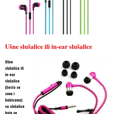
Ušne slušalice ili in-ear slušalice
Ušne
slušalice ili
in-ear
slušalice
(često se
zovu i
bubicama)
su slušalice
koje se