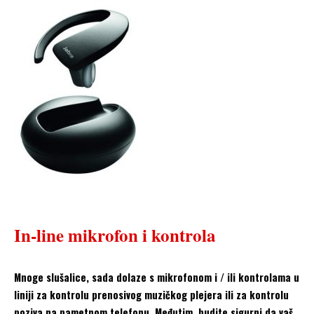
In-line mikrofon i kontrola
Mnoge slušalice, sada dolaze s mikrofonom i / ili kontrolama u
liniji za kontrolu prenosivog muzičkog plejera ili za kontrolu
poziva na pametnom telefonu. Međutim, budite sigurni da vaš