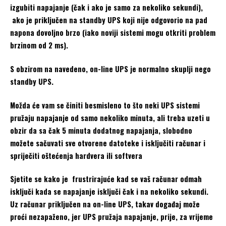
izgubiti napajanje (čak i ako je samo za nekoliko sekundi),
ako je priključen na standby UPS koji nije odgovorio na pad
napona dovoljno brzo (iako noviji sistemi mogu otkriti problem
brzinom od 2 ms).
S obzirom na navedeno, on-line UPS je normalno skuplji nego
standby UPS.
Možda će vam se činiti besmisleno to što neki UPS sistemi
pružaju napajanje od samo nekoliko minuta, ali treba uzeti u
obzir da sa čak 5 minuta dodatnog napajanja, slobodno
možete sačuvati sve otvorene datoteke i isključiti računar i
spriječiti oštećenja hardvera ili softvera
Sjetite se kako je frustrirajuće kad se vaš računar odmah
isključi kada se napajanje isključi čak i na nekoliko sekundi.
Uz računar priključen na on-line UPS, takav događaj može
proći nezapaženo, jer UPS pružaja napajanje, prije, za vrijeme