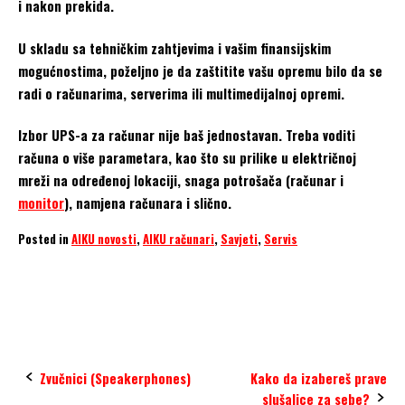
i nakon prekida.
U skladu sa tehničkim zahtjevima i vašim finansijskim
mogućnostima, poželjno je da zaštitite vašu opremu bilo da se
radi o računarima, serverima ili multimedijalnoj opremi.
Izbor UPS-a za računar nije baš jednostavan. Treba voditi
računa o više parametara, kao što su prilike u električnoj
mreži na određenoj lokaciji, snaga potrošača (računar i
monitor
), namjena računara i slično.
Posted in
AIKU novosti
,
AIKU računari
,
Savjeti
,
Servis
apc
baterije
napajanje
ups
Post
Zvučnici (Speakerphones)
Kako da izabereš prave
slušalice za sebe?