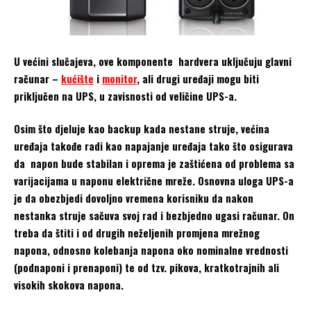
U većini slučajeva, ove komponente hardvera uključuju glavni
računar –
kućište
i
monitor
, ali drugi uređaji mogu biti
priključen na UPS, u zavisnosti od veličine UPS-a.
Osim što djeluje kao backup kada nestane struje, većina
uređaja takođe radi kao napajanje uređaja tako što osigurava
da napon bude stabilan i oprema je zaštićena od problema sa
varijacijama u naponu električne mreže. Osnovna uloga UPS-a
je da obezbjedi dovoljno vremena korisniku da nakon
nestanka struje sačuva svoj rad i bezbjedno ugasi računar. On
treba da štiti i od drugih neželjenih promjena mrežnog
napona, odnosno kolebanja napona oko nominalne vrednosti
(podnaponi i prenaponi) te od tzv. pikova, kratkotrajnih ali
visokih skokova napona.