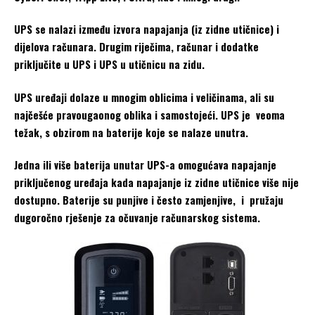
UPS se nalazi između izvora napajanja (iz zidne utičnice) i
dijelova računara. Drugim riječima, računar i dodatke
priključite u UPS i UPS u utičnicu na zidu.
UPS uređaji dolaze u mnogim oblicima i veličinama, ali su
najčešće pravougaonog oblika i samostojeći. UPS je veoma
težak, s obzirom na baterije koje se nalaze unutra.
Jedna ili više baterija unutar UPS-a omogućava napajanje
priključenog uređaja kada napajanje iz zidne utičnice više nije
dostupno. Baterije su punjive i često zamjenjive, i pružaju
dugoročno rješenje za očuvanje računarskog sistema.