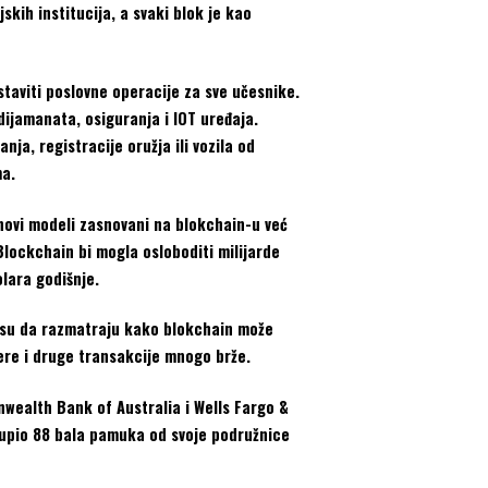
skih institucija, a svaki blok je kao
taviti poslovne operacije za sve učesnike.
 dijamanata, osiguranja i IOT uređaja.
ja, registracije oružja ili vozila od
ma.
 novi modeli zasnovani na blokchain-u već
Blockchain bi mogla osloboditi milijarde
lara godišnje.
e su da razmatraju kako blokchain može
ere i druge transakcije mnogo brže.
ealth Bank of Australia i Wells Fargo &
 kupio 88 bala pamuka od svoje podružnice