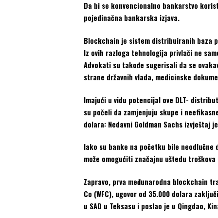
Da bi se konvencionalno bankarstvo koristil
pojedinačna bankarska izjava.
Blockchain je sistem distribuiranih baza 
Iz ovih razloga tehnologija privlači ne sam
Advokati su takođe sugerisali da se ovakav
strane državnih vlada, medicinske dokument
Imajući u vidu potencijal ove DLT- distri
su počeli da zamjenjuju skupe i neefikasne
dolara: Nedavni Goldman Sachs izvještaj je
Iako su banke na početku bile neodlučne d
može omogućiti značajnu uštedu troškova t
Zapravo, prva međunarodna blockchain tra
Co (WFC), ugovor od 35.000 dolara zaključ
u SAD u Teksasu i poslao je u Qingdao, Kin