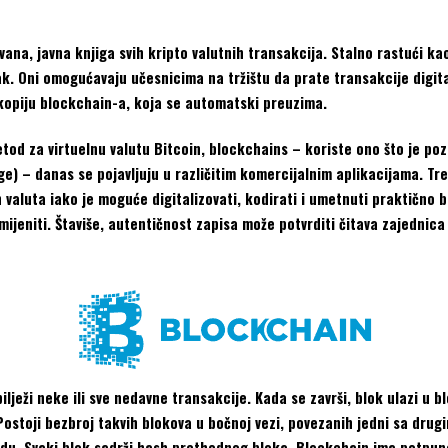
vana, javna knjiga svih kripto valutnih transakcija. Stalno rastući ka
ak. Oni omogućavaju učesnicima na tržištu da prate transakcije digit
 kopiju blockchain-a, koja se automatski preuzima.
tod za virtuelnu valutu Bitcoin, blockchains – koriste ono što je po
ge) – danas se pojavljuju u različitim komercijalnim aplikacijama. Tr
ih valuta iako je moguće digitalizovati, kodirati i umetnuti praktično 
mijeniti. Štaviše, autentičnost zapisa može potvrditi čitava zajednic
bilježi neke ili sve nedavne transakcije. Kada se završi, blok ulazi u
 Postoji bezbroj takvih blokova u bočnoj vezi, povezanih jedni sa drug
u. Svaki blok sadrži hash prethodnog bloka. Blockchain ima potpune 