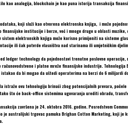
o kao analogija, blockchain je kao puna istorija transakcija finansij
podataka, koji služi kao otvorena elektronska knjiga, i može pojednos
o finansijske institucije i berze, već i mnoge druge u oblasti muzike,
 sistem elektronskih knjiga može korisno primijeniti na sisteme glasan
acije ili čak potvrde vlasništva nad starinama ili umjetničkim djeli
buted ledger technology da pojednostavi trenutne poslovne operacije,
 računovodstvene i platne mreže finansijske industrije. Tehnologija 
 istakao da bi mogao da uštedi operaterima na berzi do 6 milijardi do
a istraže ovu tehnologiju brinući zbog potencijalnih prevara, počel
ako što će back-office sistemima ugovaranja urediti obradu, transf
nsakcija završena je 24. oktobra 2016. godine. Posredstvom Commonw
io je australijski trgovac pamuka Brighan Cotton Marketing, koji je
a.