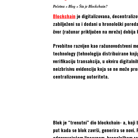
Početna
»
Blog
»
Šta je Blockchain?
Blockchain
je digitalizovana, decentralizo
zabilježeni su i dodani u hronološki pored
čvor (računar priključen na mrežu) dobija
Prvobitno razvijen kao računovodstveni me
technology (tehnologija distribuirane knji
verifikaciju transakcija, u okviru digitaln
neizbrisivu evidenciju koja se ne može pro
centralizovanog autoriteta.
Blok je “trenutni” dio blockchain- a, koji 
put kada se blok završi, generira se novi.
odgovarajućem linearnom, hronološkom red