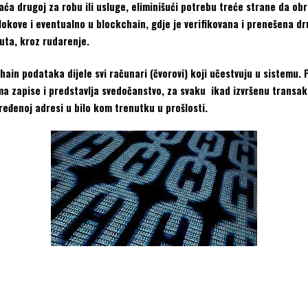
aća drugoj za robu ili usluge, eliminišući potrebu treće strane da obr
blokove i eventualno u blockchain, gdje je verifikovana i prenešena dr
uta, kroz rudarenje.
ain podataka dijele svi računari (čvorovi) koji učestvuju u sistemu. 
a zapise i predstavlja svedočanstvo, za svaku ikad izvršenu transakci
dređenoj adresi u bilo kom trenutku u prošlosti.