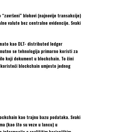
o “završeni” blokovi (najnovije transakcije)
alne valute bez centralne evidencije. Svaki
znato kao DLT- distributed ledger
enutno se tehnologija primarno koristi za
bilo koji dokument u blockchain. To čini
a koristeći blockchain umjesto jednog
 blockchain kao trajnu bazu podataka. Svaki
ima (kao što su veze u lancu) u
informacije o različitim korisničkim