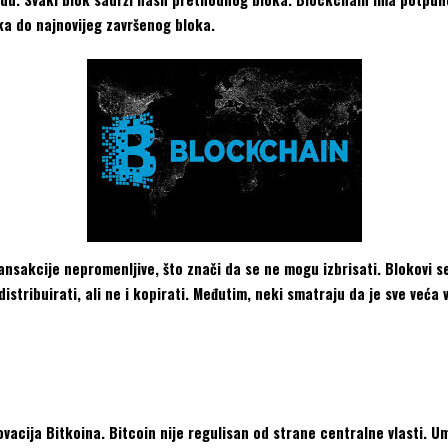
a do najnovijeg završenog bloka.
ansakcije nepromenljive, što znači da se ne mogu izbrisati. Blokovi s
istribuirati, ali ne i kopirati. Međutim, neki smatraju da je sve veća
acija Bitkoina. Bitcoin nije regulisan od strane centralne vlasti. Umj