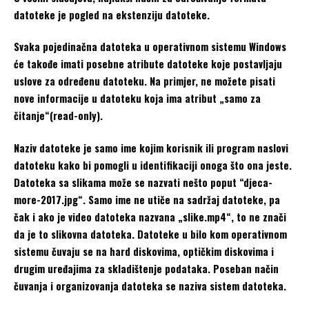
datoteke je pogled na ekstenziju datoteke.
Svaka pojedinačna datoteka u operativnom sistemu Windows
će takođe imati posebne atribute datoteke koje postavljaju
uslove za određenu datoteku. Na primjer, ne možete pisati
nove informacije u datoteku koja ima atribut „samo za
čitanje“(read-only).
Naziv datoteke je samo ime kojim korisnik ili program naslovi
datoteku kako bi pomogli u identifikaciji onoga što ona jeste.
Datoteka sa slikama može se nazvati nešto poput “djeca-
more-2017.jpg“. Samo ime ne utiče na sadržaj datoteke, pa
čak i ako je video datoteka nazvana „slike.mp4“, to ne znači
da je to slikovna datoteka. Datoteke u bilo kom operativnom
sistemu čuvaju se na hard diskovima, optičkim diskovima i
drugim uređajima za skladištenje podataka. Poseban način
čuvanja i organizovanja datoteka se naziva sistem datoteka.