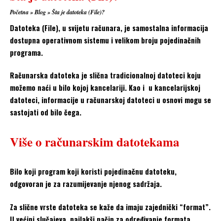
Početna
»
Blog
»
Šta je datoteka (File)?
Datoteka (File), u svijetu računara, je samostalna informacija
dostupna operativnom sistemu i velikom broju pojedinačnih
programa.
Računarska datoteka je slična tradicionalnoj datoteci koju
možemo naći u bilo kojoj kancelariji. Kao i u kancelarijskoj
datoteci, informacije u računarskoj datoteci u osnovi mogu se
sastojati od bilo čega.
Više o računarskim datotekama
Bilo koji program koji koristi pojedinačnu datoteku,
odgovoran je za razumijevanje njenog sadržaja.
Za slične vrste datoteka se kaže da imaju zajednički “format”.
U većini slučajeva, najlakši način za određivanje formata