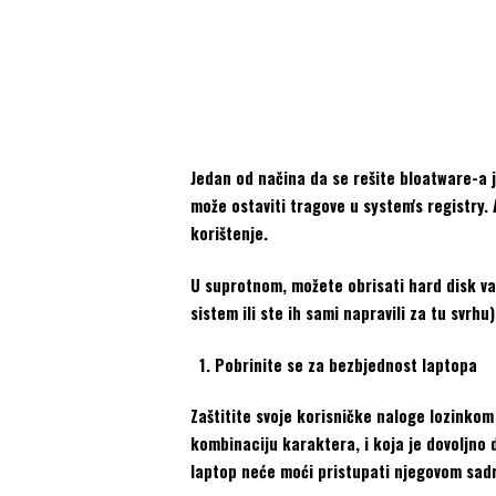
Jedan od načina da se rešite bloatware-a j
može ostaviti tragove u system's registry.
korištenje.
U suprotnom, možete obrisati hard disk vaš
sistem ili ste ih sami napravili za tu svrhu)
Pobrinite se za bezbjednost laptopa
Zaštitite svoje korisničke naloge lozinkom
kombinaciju karaktera, i koja je dovoljno 
laptop neće moći pristupati njegovom sadr