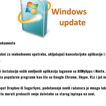
 dokumente
rebni za svakodnevnu upotrebu, uključujući kancelarijske aplikacije 
.
i instalaciju vaših omiljenih aplikacija laganom su AllMyApps i Ninite.
za popularne programe kao što su Google Chrome, Skype, VLc i još mn
oput Dropbox ili SugarSync, podešavanje novih računara je mnogo lak
ete morati prebaciti svoje datoteke sa starog laptopa na novi.