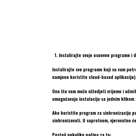
Instalirajte svoje osnovne programe i
Instalirajte sve programe koji su vam pot
namjene koristite cloud-based aplikacije)
Ono što vam može uštedjeti vrijeme i učinit
omogućavaju instalaciju sa jednim klikom 
Ako koristite program za sinhronizaciju p
sinhronizovati. U suprotnom, vjerovatno ć
Postoji nekoliko načina za to: