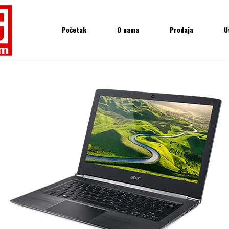
Početak
O nama
Prodaja
U