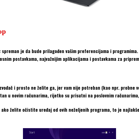
op
la: spreman je da bude prilagođen vašim preferencijama i programima
rnosnim postavkama, najvažnijim aplikacijama i postavkama za pripre
izvođač i prosto ne želite ga, jer vam nije potreban (kao npr. probne 
sutan u novim računarima, rijetko su prisutni na poslovnim računarim
 ako želite očistite uređaj od ovih neželjenih programa, to je najlakš