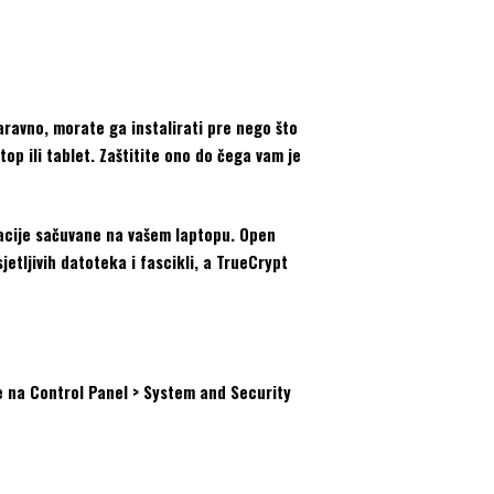
aravno, morate ga instalirati pre nego što
op ili tablet. Zaštitite ono do čega vam je
rmacije sačuvane na vašem laptopu. Open
etljivih datoteka i fascikli, a TrueCrypt
e na Control Panel > System and Security