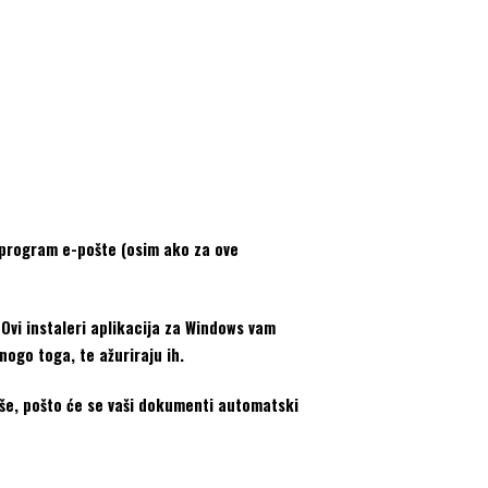
i program e-pošte (osim ako za ove
 Ovi instaleri aplikacija za Windows vam
ogo toga, te ažuriraju ih.
še, pošto će se vaši dokumenti automatski