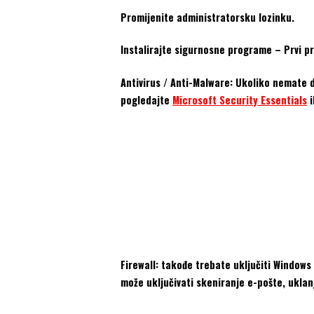
Promijenite administratorsku lozinku.
Instalirajte sigurnosne programe – Prvi pro
Antivirus / Anti-Malware: Ukoliko nemate d
pogledajte
Microsoft Security Essentials
i
Firewall: takođe trebate uključiti Windows 
može uključivati skeniranje e-pošte, uklan