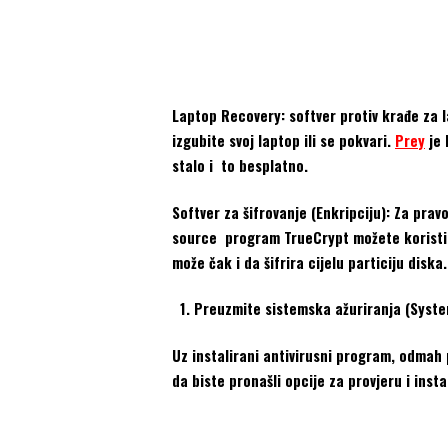
Laptop Recovery: softver protiv krađe za l
izgubite svoj laptop ili se pokvari.
Prey
je 
stalo i to besplatno.
Softver za šifrovanje (Enkripciju): Za pra
source program TrueCrypt možete koristiti d
može čak i da šifrira cijelu particiju diska.
Preuzmite sistemska ažuriranja (Syst
Uz instalirani antivirusni program, odmah
da biste pronašli opcije za provjeru i insta