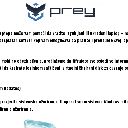
aptope može vam pomoći da vratite izgubljeni ili ukradeni laptop – n
besplatan softver koji vam omogućava da pratite i pronađete svoj lapt
vo mobilno obezbjeđenje, predlažemo da šifrujete sve osjetljive info
a kreirate lozinkom zaštićeni, virtuelni šifrirani disk za čuvanje osj
em Updates)
 provjerite sistemska ažuriranja. U operativnom sistemu Windows idit
liranje ažuriranja.