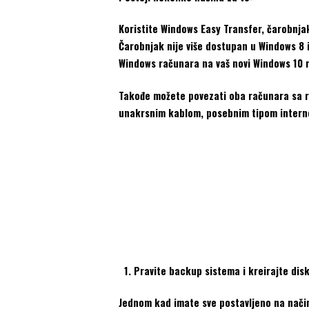
Koristite Windows Easy Transfer, čarobnja
Čarobnjak nije više dostupan u Windows 8 i
Windows računara na vaš novi Windows 10 ra
Takođe možete povezati oba računara sa rut
unakrsnim kablom, posebnim tipom intern
Pravite backup sistema i kreirajte disk
Jednom kad imate sve postavljeno na način 