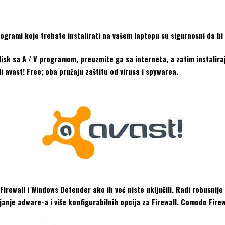
grami koje trebate instalirati na vašem laptopu su sigurnosni da bi ga
isk sa A / V programom, preuzmite ga sa interneta, a zatim instaliraj
li avast! Free; oba pružaju zaštitu od virusa i spywarea.
Firewall i Windows Defender ako ih već niste uključili. Radi robusnije
janje adware-a i više konfigurabilnih opcija za Firewall. Comodo Firew