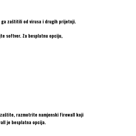
 zaštitili od virusa i drugih prijetnji.
te softver. Za besplatnu opciju,
 zaštite, razmotrite namjenski Firewall koji
all je besplatna opcija.