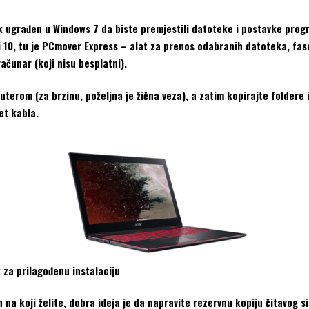
k ugrađen u Windows 7 da biste premjestili datoteke i postavke prog
 10, tu je PCmover Express – alat za prenos odabranih datoteka, fasc
čunar (koji nisu besplatni).
erom (za brzinu, poželjna je žična veza), a zatim kopirajte foldere i
et kabla.
 za prilagođenu instalaciju
na koji želite, dobra ideja je da napravite rezervnu kopiju čitavog s