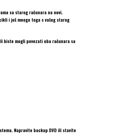
rama sa starog računara na novi.
ikli i još mnogo toga s vašeg starog
li biste mogli povezati oba računara sa
istema. Napravite backup DVD ili stavite