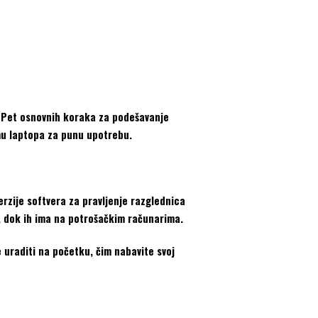
. Pet osnovnih koraka za podešavanje
mu laptopa za punu upotrebu.
verzije softvera za pravljenje razglednica
a, dok ih ima na potrošačkim računarima.
e uraditi na početku, čim nabavite svoj