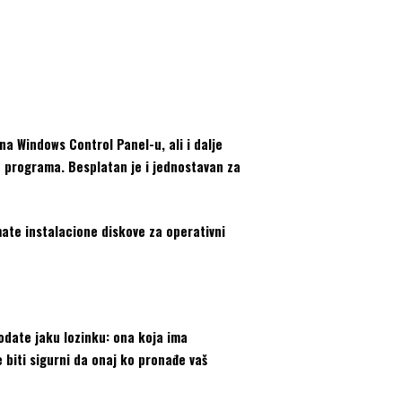
a Windows Control Panel-u, ali i dalje
ih programa. Besplatan je i jednostavan za
mate instalacione diskove za operativni
dodate jaku lozinku: ona koja ima
 biti sigurni da onaj ko pronađe vaš