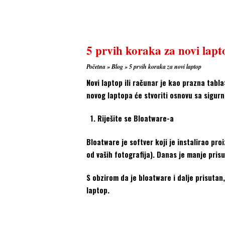
5 prvih koraka za novi lapt
Početna
»
Blog
»
5 prvih koraka za novi laptop
Novi laptop ili računar je kao prazna tab
novog laptopa će stvoriti osnovu sa sigu
Riješite se Bloatware-a
Bloatware je softver koji je instalirao pro
od vaših fotografija). Danas je manje pri
S obzirom da je bloatware i dalje prisutan,
laptop.