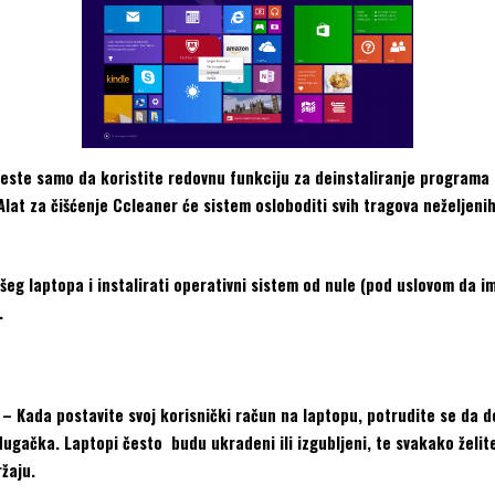
este samo da koristite redovnu funkciju za deinstaliranje programa n
 Alat za čišćenje Ccleaner će sistem osloboditi svih tragova neželjen
eg laptopa i instalirati operativni sistem od nule (pod uslovom da i
.
 – Kada postavite svoj korisnički račun na laptopu, potrudite se da 
dugačka. Laptopi često budu ukradeni ili izgubljeni, te svakako želite
žaju.