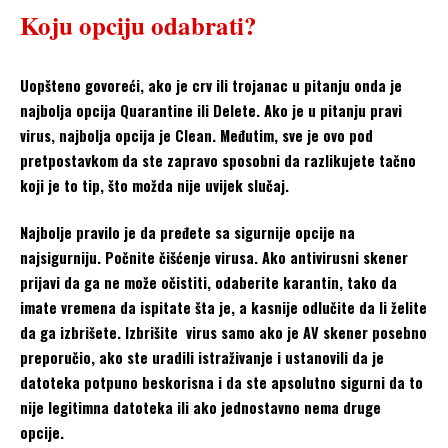
Koju opciju odabrati?
Uopšteno govoreći, ako je crv ili trojanac u pitanju onda je
najbolja opcija Quarantine ili Delete. Ako je u pitanju pravi
virus, najbolja opcija je Clean. Međutim, sve je ovo pod
pretpostavkom da ste zapravo sposobni da razlikujete tačno
koji je to tip, što možda nije uvijek slučaj.
Najbolje pravilo je da pređete sa sigurnije opcije na
najsigurniju. Počnite čišćenje virusa. Ako antivirusni skener
prijavi da ga ne može očistiti, odaberite karantin, tako da
imate vremena da ispitate šta je, a kasnije odlučite da li želite
da ga izbrišete. Izbrišite virus samo ako je AV skener posebno
preporučio, ako ste uradili istraživanje i ustanovili da je
datoteka potpuno beskorisna i da ste apsolutno sigurni da to
nije legitimna datoteka ili ako jednostavno nema druge
opcije.