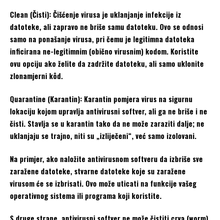
Clean (Čisti): Čišćenje virusa je uklanjanje infekcije iz
datoteke, ali zapravo ne briše samu datoteku. Ovo se odnosi
samo na ponašanje virusa, pri čemu je legitimna datoteka
inficirana ne-legitimnim (obično virusnim) kodom. Koristite
ovu opciju ako želite da zadržite datoteku, ali samo uklonite
zlonamjerni kôd.
Quarantine (Karantin): Karantin pomjera virus na sigurnu
lokaciju kojom upravlja antivirusni softver, ali ga ne briše i ne
čisti. Stavlja se u karantin tako da ne može zaraziti dalje; ne
uklanjaju se trajno, niti su „izliječeni“, već samo izolovani.
Na primjer, ako naložite antivirusnom softveru da izbriše sve
zaražene datoteke, stvarne datoteke koje su zaražene
virusom će se izbrisati. Ovo može uticati na funkcije vašeg
operativnog sistema ili programa koji koristite.
S druge strane, antivirusni softver ne može čistiti crva (worm)