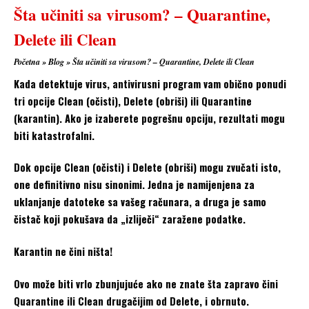
Šta učiniti sa virusom? – Quarantine,
Delete ili Clean
Početna
»
Blog
»
Šta učiniti sa virusom? – Quarantine, Delete ili Clean
Kada detektuje virus, antivirusni program vam obično ponudi
tri opcije Clean (očisti), Delete (obriši) ili Quarantine
(karantin). Ako je izaberete pogrešnu opciju, rezultati mogu
biti katastrofalni.
Dok opcije Clean (očisti) i Delete (obriši) mogu zvučati isto,
one definitivno nisu sinonimi. Jedna je namijenjena za
uklanjanje datoteke sa vašeg računara, a druga je samo
čistač koji pokušava da „izliječi“ zaražene podatke.
Karantin ne čini ništa!
Ovo može biti vrlo zbunjujuće ako ne znate šta zapravo čini
Quarantine ili Clean drugačijim od Delete, i obrnuto.