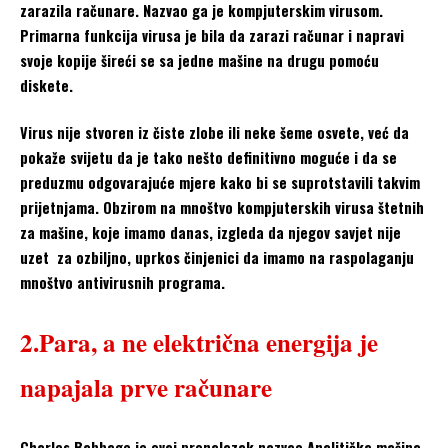
zarazila računare. Nazvao ga je kompjuterskim virusom.
Primarna funkcija virusa je bila da zarazi računar i napravi
svoje kopije šireći se sa jedne mašine na drugu pomoću
diskete.
Virus nije stvoren iz čiste zlobe ili neke šeme osvete, već da
pokaže svijetu da je tako nešto definitivno moguće i da se
preduzmu odgovarajuće mjere kako bi se suprotstavili takvim
prijetnjama. Obzirom na mnoštvo kompjuterskih virusa štetnih
za mašine, koje imamo danas, izgleda da njegov savjet nije
uzet za ozbiljno, uprkos činjenici da imamo na raspolaganju
mnoštvo antivirusnih programa.
2.Para, a ne električna energija je
napajala prve računare
Charles Babbage je ovaj pronalazak nazvao Analitička mašina