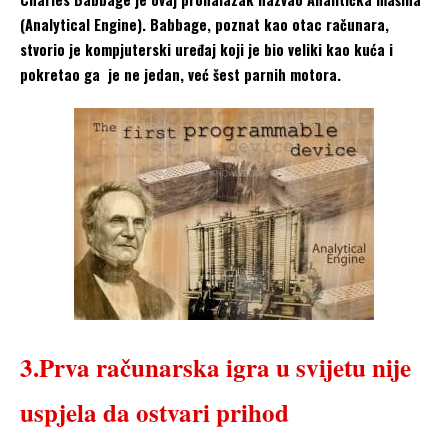
(Analytical Engine). Babbage, poznat kao otac računara,
stvorio je kompjuterski uređaj koji je bio veliki kao kuća i
pokretao ga je ne jedan, već šest parnih motora.
3.Prva računarska igra u svijetu nije
uspjela da ostvari prihod