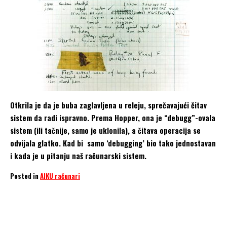
Otkrila je da je buba zaglavljena u releju, sprečavajući čitav
sistem da radi ispravno. Prema Hopper, ona je “debugg”-ovala
sistem (ili tačnije, samo je uklonila), a čitava operacija se
odvijala glatko. Kad bi samo ‘debugging’ bio tako jednostavan
i kada je u pitanju naš računarski sistem.
Posted in
AIKU računari
Bug
Charles Babbage
Fred Cohen
Spacewar