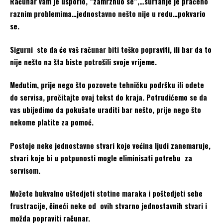
Računar vam je usporio, “zamrznuo se”,…surfanje je praćeno
raznim problemima…jednostavno nešto nije u redu…pokvario
se.
Sigurni ste da će vaš računar biti teško popraviti, ili bar da to
nije nešto na šta biste potrošili svoje vrijeme.
Međutim, prije nego što pozovete tehničku podršku ili odete
do servisa, pročitajte ovaj tekst do kraja. Potrudićemo se da
vas ubijedimo da pokušate uraditi bar nešto, prije nego što
nekome platite za pomoć.
Postoje neke jednostavne stvari koje većina ljudi zanemaruje,
stvari koje bi u potpunosti mogle eliminisati potrebu za
servisom.
Možete bukvalno uštedjeti stotine maraka i poštedjeti sebe
frustracije, čineći neke od ovih stvarno jednostavnih stvari i
možda popraviti računar.