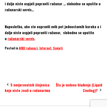
i dalje niste uspjeli popraviti računar … slobodno se uputite u
računarski servis…
Naposletku, ako ste napravili ovih pet jednostavnih koraka a i
dalje niste uspjeli popraviti računar, slobodno se uputite
u
računarski servis
.
Posted in
AIKU računari
,
Internet
,
Savjeti
browser
cache
cookies
reinstall
Restart
Post
5 nevjerovatnih činjenica
Šta je vodeno hlađenje (Liquid
koje niste znali o računarima
Cooling)?
navigation