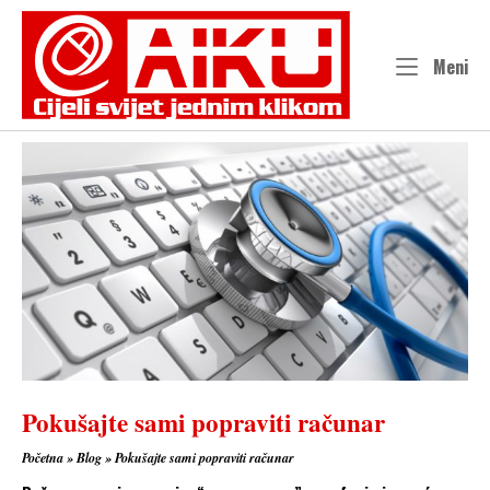
Skip
to
content
Me
Meni
Pokušajte sami popraviti računar
Početna
»
Blog
»
Pokušajte sami popraviti računar