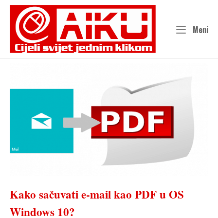
Skip
to
content
Me
Meni
Kako sačuvati e-mail kao PDF u OS
Windows 10?