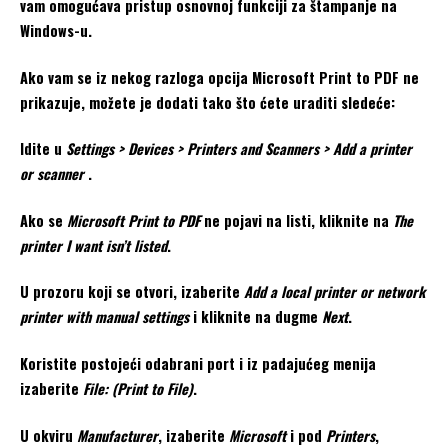
vam omogućava pristup osnovnoj funkciji za štampanje na
Windows-u.
Ako vam se iz nekog razloga opcija Microsoft Print to PDF ne
prikazuje, možete je dodati tako što ćete uraditi sledeće:
Idite u
Settings > Devices > Printers and Scanners > Add a printer
or scanner
.
Ako se
Microsoft Print to PDF
ne pojavi na listi, kliknite na
The
printer I want isn’t listed
.
U prozoru koji se otvori, izaberite
Add a local printer or network
printer with manual settings
i kliknite na dugme
Next
.
Koristite postojeći odabrani port i iz padajućeg menija
izaberite
File: (Print to File)
.
U okviru
Manufacturer
, izaberite
Microsoft
i pod
Printers
,