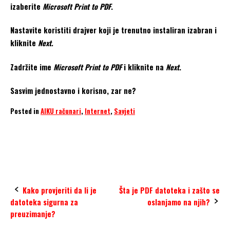
izaberite
Microsoft Print to PDF
.
Nastavite koristiti drajver koji je trenutno instaliran izabran i
kliknite
Next.
Zadržite ime
Microsoft Print to PDF
i kliknite na
Next
.
Sasvim jednostavno i korisno, zar ne?
Posted in
AIKU računari
,
Internet
,
Savjeti
Microsoft Print
PDF
Post
Kako provjeriti da li je
Šta je PDF datoteka i zašto se
datoteka sigurna za
oslanjamo na njih?
navigation
preuzimanje?