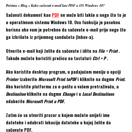
Početna
»
Blog
»
Kako sačuvati e-mail kao PDF u OS Windows 10?
Sačuvati dokument kao
PDF
ne može biti lakše u nego što to je
u operativnom sistemu Windows 10. Ova funkcija je posebno
korisna ako vam je potrebno da sačuvate e-mail prije nego što
ga izbrišete iz prijemnog sandučeta (Inbox-a).
Otvorite e-mail koji želite da sačuvate i idite na
File > Print
.
Takođe možete koristiti prečicu na tastaturi
Ctrl + P
.
Ako koristite desktop program, u padajućem meniju u opciji
Printer
izaberite
Microsoft Print toPDF
i kliknite na dugme
Print
.
Ako koristite platformu za e-poštu u vašem pretraživaču, u
Destination
kliknite na dugme
Change
i u
Local Destinations
odaberite
Microsoft Print u PDF
.
Zatim će se otvoriti prozor u kojem možete unijeti ime
datoteke i odabrati lokaciju datoteke u kojoj želite da
sačuvate PDF.