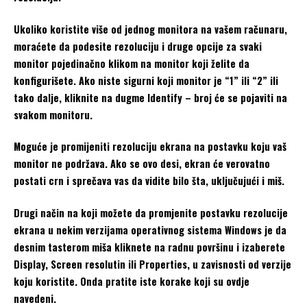
Ukoliko koristite više od jednog monitora na vašem računaru,
moraćete da podesite rezoluciju i druge opcije za svaki
monitor pojedinačno klikom na monitor koji želite da
konfigurišete. Ako niste sigurni koji monitor je “1” ili “2” ili
tako dalje, kliknite na dugme Identify – broj će se pojaviti na
svakom monitoru.
Moguće je promijeniti rezoluciju ekrana na postavku koju vaš
monitor ne podržava. Ako se ovo desi, ekran će verovatno
postati crn i sprečava vas da vidite bilo šta, uključujući i miš.
Drugi način na koji možete da promjenite postavku rezolucije
ekrana u nekim verzijama operativnog sistema Windows je da
desnim tasterom miša kliknete na radnu površinu i izaberete
Display, Screen resolutin ili Properties, u zavisnosti od verzije
koju koristite. Onda pratite iste korake koji su ovdje
navedeni.