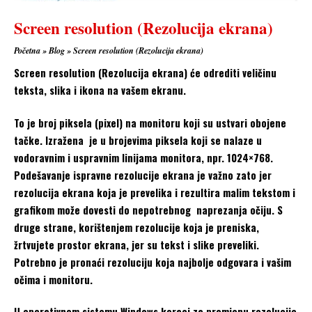
Screen resolution (Rezolucija ekrana)
Početna
»
Blog
»
Screen resolution (Rezolucija ekrana)
Screen resolution (Rezolucija ekrana) će odrediti veličinu
teksta, slika i ikona na vašem ekranu.
To je broj piksela (pixel) na monitoru koji su ustvari obojene
tačke. Izražena je u brojevima piksela koji se nalaze u
vodoravnim i uspravnim linijama monitora, npr. 1024×768.
Podešavanje ispravne rezolucije ekrana je važno zato jer
rezolucija ekrana koja je prevelika i rezultira malim tekstom i
grafikom može dovesti do nepotrebnog naprezanja očiju. S
druge strane, korištenjem rezolucije koja je preniska,
žrtvujete prostor ekrana, jer su tekst i slike preveliki.
Potrebno je pronaći rezoluciju koja najbolje odgovara i vašim
očima i monitoru.
U operativnom sistemu Windows koraci za promjenu rezolucije