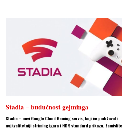
Stadia – budućnost gejminga
Stadia – novi Google Cloud Gaming servis, koji će podržavati
najkvalitetniji striming igara i HDR standard prikaza. Zamislite