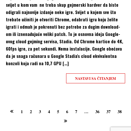
svijet u kom vam ne treba skup gejmerski hardver da biste
odigrali najnovije izdanje neke igre. Svijet u kojem sve što
trebate učiniti je otvoriti Chrome, odabrati igru koju želite
igrati i odmah je pokrenuti bez potrebe za dugim download-
om ili iznenađujuće veliki patch. To je osnovna ideja Google-
ovog cloud gejming servisa, Stadia. Od Chrome kartice do 4K,
60fps igre, za pet sekundi. Nema instalacije. Google obećava
da je snaga računara u Google Stadia's cloud ekvivalentna
konzoli koja radi na 10,7 GPU […]
NASTAVI SA ČITANJEM
Posts
1
2
3
4
5
6
7
…
36
37
38
navigation