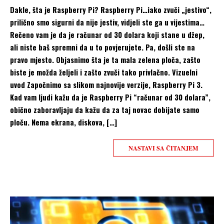
Dakle, šta je Raspberry Pi? Raspberry Pi…iako zvuči „jestivo“,
prilično smo sigurni da nije jestiv, vidjeli ste ga u vijestima…
Rečeno vam je da je računar od 30 dolara koji stane u džep,
ali niste baš spremni da u to povjerujete. Pa, došli ste na
pravo mjesto. Objasnimo šta je ta mala zelena ploča, zašto
biste je možda željeli i zašto zvuči tako privlačno. Vizuelni
uvod Započnimo sa slikom najnovije verzije, Raspberry Pi 3.
Kad vam ljudi kažu da je Raspberry Pi “računar od 30 dolara”,
obično zaboravljaju da kažu da za taj novac dobijate samo
ploču. Nema ekrana, diskova, […]
NASTAVI SA ČITANJEM