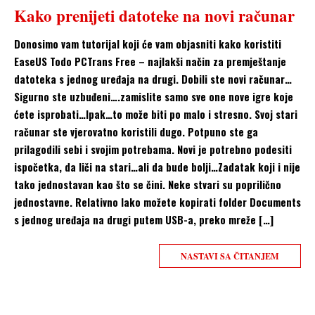
Kako prenijeti datoteke na novi računar
Donosimo vam tutorijal koji će vam objasniti kako koristiti
EaseUS Todo PCTrans Free – najlakši način za premještanje
datoteka s jednog uređaja na drugi. Dobili ste novi računar…
Sigurno ste uzbuđeni….zamislite samo sve one nove igre koje
ćete isprobati…Ipak…to može biti po malo i stresno. Svoj stari
računar ste vjerovatno koristili dugo. Potpuno ste ga
prilagodili sebi i svojim potrebama. Novi je potrebno podesiti
ispočetka, da liči na stari…ali da bude bolji…Zadatak koji i nije
tako jednostavan kao što se čini. Neke stvari su poprilično
jednostavne. Relativno lako možete kopirati folder Documents
s jednog uređaja na drugi putem USB-a, preko mreže […]
NASTAVI SA ČITANJEM