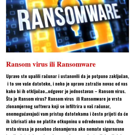
Ransom virus ili Ransomware
Upravo ste upalili računar i ustanovili da je potpuno zaključan,
i to sve vaše datoteke, i neko je upravo zatražio novac od vas
kako bi ih otključao…odgovor je jednostavan – Ransom virus.
Šta je Ransom virus? Ransom virus ili Ransomware je vrsta
zlonamjernog softvera koji se infiltrira u vaš računar,
onemogućavajući vam pristup datotekama i često prijeti da će
ih izbrisati ako ne platite otkupninu u određenom roku. Ova
vrsta virusa je posebno zlonamjerna ako nemate sigurnosne