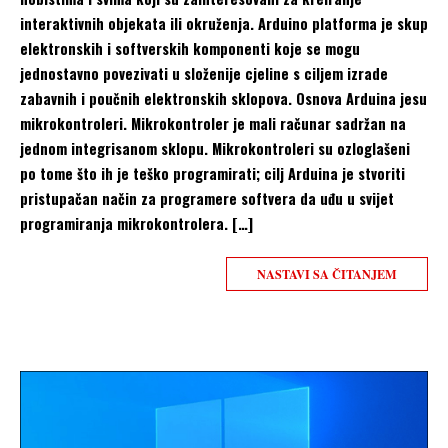
interaktivnih objekata ili okruženja. Arduino platforma je skup
elektronskih i softverskih komponenti koje se mogu
jednostavno povezivati u složenije cjeline s ciljem izrade
zabavnih i poučnih elektronskih sklopova. Osnova Arduina jesu
mikrokontroleri. Mikrokontroler je mali računar sadržan na
jednom integrisanom sklopu. Mikrokontroleri su ozloglašeni
po tome što ih je teško programirati; cilj Arduina je stvoriti
pristupačan način za programere softvera da uđu u svijet
programiranja mikrokontrolera. […]
NASTAVI SA ČITANJEM