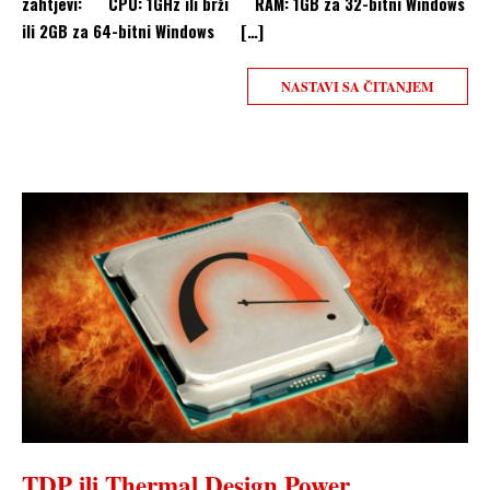
zahtjevi: CPU: 1GHz ili brži RAM: 1GB za 32-bitni Windows
ili 2GB za 64-bitni Windows […]
NASTAVI SA ČITANJEM
TDP ili Thermal Design Power