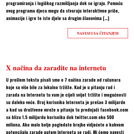
programiranja i logičkog razmišljanja dok se igraju. Pomoću
ovog programa djeca mogu da stvaraju interaktivne priče,
animacije i igre te iste djele sa drugim članovima […]
NASTAVI SA ČITANJEM
X načina da zaradite na internetu
U prošlom tekstu pisali smo o 7 načina zarade od računara
koje su više bile za lokalno tržište. Kad je u pitanju rad i
zarada na Internetu tu vam je cijeli svijet tržište i mogućnosti
su daleko veće. Broj korisnika Interneta je prešao 3 milijarde
a kad su društvene mreže u pitanju tu prednjači facebook.com
sa blizu 1.5 milijardu korisnika dok twitter.com oko 500
miliona. Ako malo bolje pogledate brojke vidjećete o kakvom
potencijalu zarade putem Interneta se radi. Mi ćemo navesti