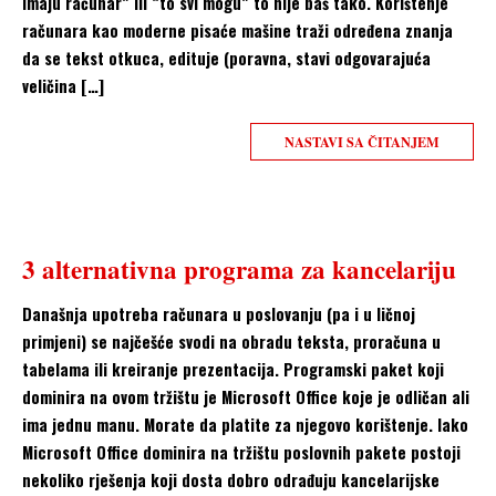
imaju računar” ili “to svi mogu” to nije baš tako. Korištenje
računara kao moderne pisaće mašine traži određena znanja
da se tekst otkuca, edituje (poravna, stavi odgovarajuća
veličina […]
NASTAVI SA ČITANJEM
3 alternativna programa za kancelariju
Današnja upotreba računara u poslovanju (pa i u ličnoj
primjeni) se najčešće svodi na obradu teksta, proračuna u
tabelama ili kreiranje prezentacija. Programski paket koji
dominira na ovom tržištu je Microsoft Office koje je odličan ali
ima jednu manu. Morate da platite za njegovo korištenje. Iako
Microsoft Office dominira na tržištu poslovnih pakete postoji
nekoliko rješenja koji dosta dobro odrađuju kancelarijske