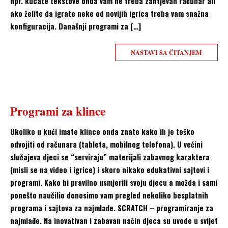
npr. kucate tekstove onda vam ne treba zahtjevan računar ali
ako želite da igrate neke od novijih igrica treba vam snažna
konfiguracija. Današnji programi za […]
NASTAVI SA ČITANJEM
Programi za klince
Ukoliko u kući imate klince onda znate kako ih je teško
odvojiti od računara (tableta, mobilnog telefona). U većini
slučajeva djeci se “serviraju” materijali zabavnog karaktera
(misli se na video i igrice) i skoro nikako edukativni sajtovi i
programi. Kako bi pravilno usmjerili svoju djecu a možda i sami
ponešto naučilio donosimo vam pregled nekoliko besplatnih
programa i sajtova za najmlađe. SCRATCH – programiranje za
najmlađe. Na inovativan i zabavan način djeca su uvode u svijet