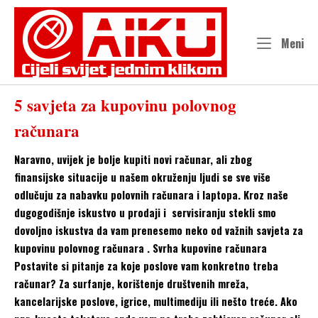
Skip
to
content
Me
Meni
5 savjeta za kupovinu polovnog
računara
Naravno, uvijek je bolje kupiti novi računar, ali zbog
finansijske situacije u našem okruženju ljudi se sve više
odlučuju za nabavku polovnih računara i laptopa. Kroz naše
dugogodišnje iskustvo u prodaji i servisiranju stekli smo
dovoljno iskustva da vam prenesemo neko od važnih savjeta za
kupovinu polovnog računara . Svrha kupovine računara
Postavite si pitanje za koje poslove vam konkretno treba
računar? Za surfanje, korištenje društvenih mreža,
kancelarijske poslove, igrice, multimediju ili nešto treće. Ako