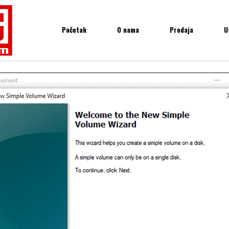
Početak
O nama
Prodaja
U