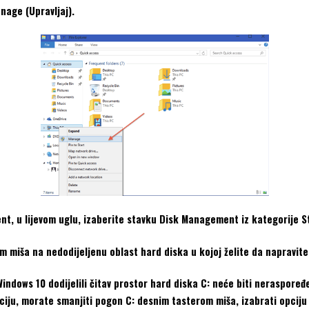
nage (Upravljaj).
 u lijevom uglu, izaberite stavku Disk Management iz kategorije S
miša na nedodijeljenu oblast hard diska u kojoj želite da napravite 
Windows 10 dodijelili čitav prostor hard diska C: neće biti neraspor
ticiju, morate smanjiti pogon C: desnim tasterom miša, izabrati opciju