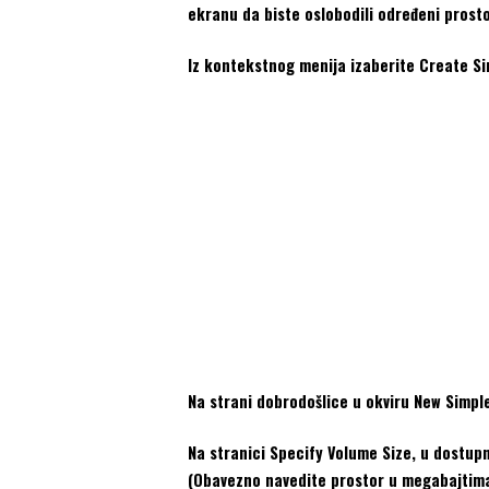
ekranu da biste oslobodili određeni prostor
Iz kontekstnog menija izaberite Create S
Na strani dobrodošlice u okviru New Simpl
Na stranici Specify Volume Size, u dostupno
(Obavezno navedite prostor u megabajtima,