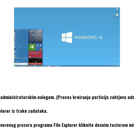
 administratorskim nalogom. (Proces kreiranja particija zahtjeva admi
xplorer iz trake zadataka.
otvorenog prozora programa File Explorer kliknite desnim tasterom mi