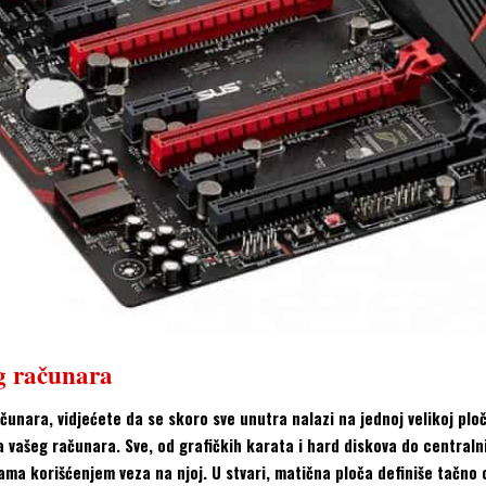
g računara
unara, vidjećete da se skoro sve unutra nalazi na jednoj velikoj ploči
a vašeg računara. Sve, od grafičkih karata i hard diskova do central
ma korišćenjem veza na njoj. U stvari, matična ploča definiše tačno