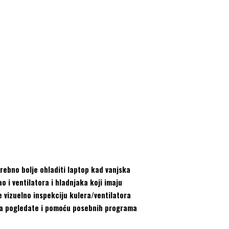
trebno bolje ohladiti laptop kad vanjska
 i ventilatora i hladnjaka koji imaju
e vizuelno inspekciju kulera/ventilatora
 da pogledate i pomoću posebnih programa