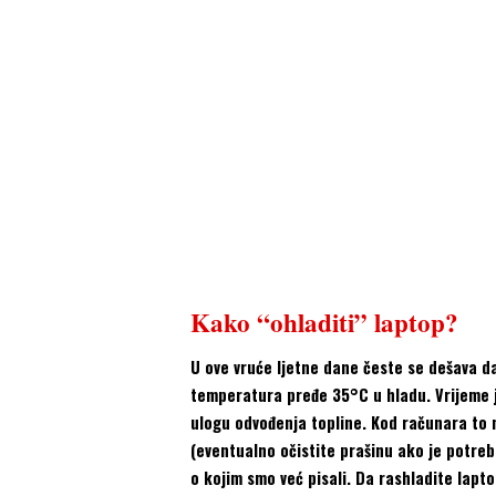
Kako “ohladiti” laptop?
U ove vruće ljetne dane česte se dešava da
temperatura pređe 35°C u hladu. Vrijeme je
ulogu odvođenja topline. Kod računara to n
(eventualno očistite prašinu ako je potr
o kojim smo već pisali. Da rashladite lapt