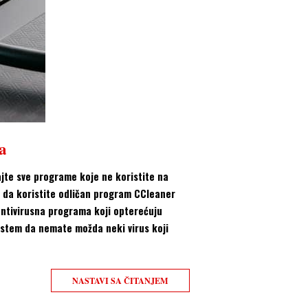
a
ajte sve programe koje ne koristite na
e da koristite odličan program CCleaner
a antivirusna programa koji opterećuju
sistem da nemate možda neki virus koji
NASTAVI SA ČITANJEM