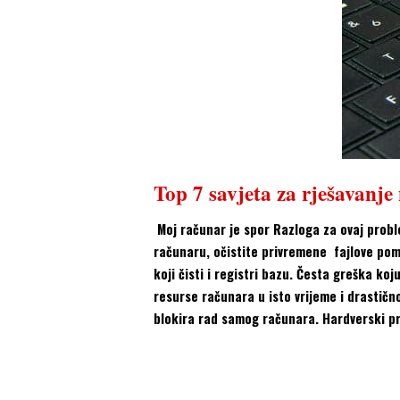
Top 7 savjeta za rješavanje
Moj računar je spor Razloga za ovaj probl
računaru, očistite privremene fajlove pom
koji čisti i registri bazu. Česta greška ko
resurse računara u isto vrijeme i drastičn
blokira rad samog računara. Hardverski p