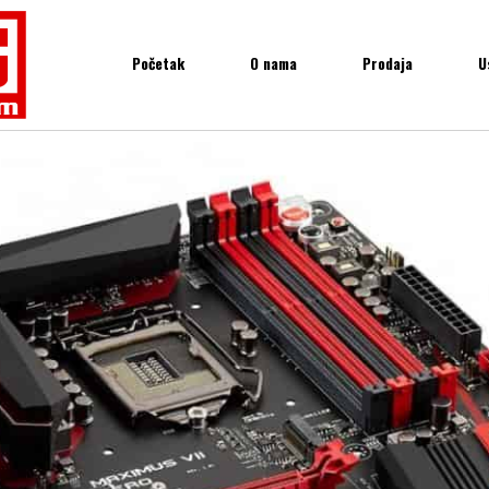
Početak
O nama
Prodaja
U