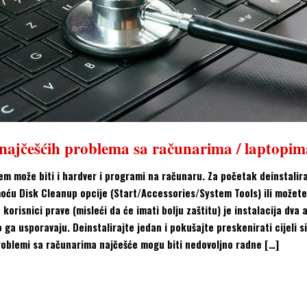
 najčešćih problema sa računarima / laptopim
em može biti i hardver i programi na računaru. Za početak deinstalir
oću Disk Cleanup opcije (Start/Accessories/System Tools) ili možet
ju korisnici prave (misleći da će imati bolju zaštitu) je instalacija dv
o ga usporavaju. Deinstalirajte jedan i pokušajte preskenirati cijeli 
roblemi sa računarima najčešće mogu biti nedovoljno radne […]