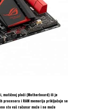
, matičnoj ploči (Motherboard) ili je
nih procesora i RAM memorija priključuje se
 ono sto vaš računar može i ne može