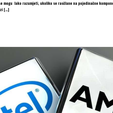
 se mogu lako razumjeti, ukoliko se rasčlane na pojedinačne kompone
zi […]