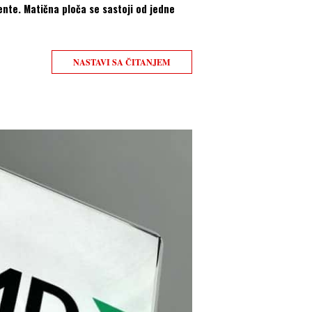
nte. Matična ploča se sastoji od jedne
NASTAVI SA ČITANJEM