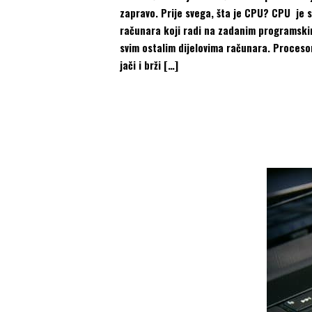
zapravo. Prije svega, šta je CPU? CPU je 
računara koji radi na zadanim programski
svim ostalim dijelovima računara. Procesor
jači i brži […]