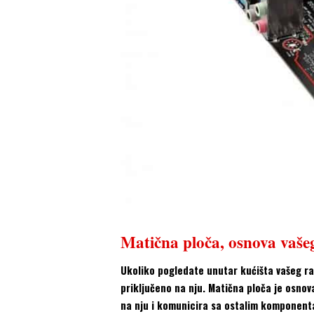
Matična ploča, osnova vaše
Ukoliko pogledate unutar kućišta vašeg rač
priključeno na nju. Matična ploča je osnov
na nju i komunicira sa ostalim komponenta