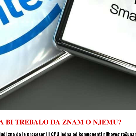
TA BI TREBALO DA ZNAM O NJEMU?
udi zna da je procesor ili CPU jedna od komponenti njihovog računara