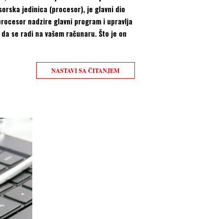
rska jedinica (procesor), je glavni dio
rocesor nadzire glavni program i upravlja
a da se radi na vašem računaru. Što je on
NASTAVI SA ČITANJEM