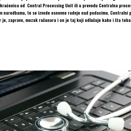
skraćenica od Central Processing Unit ili u prevodu Centralna proceso
m naredbama, te se izvode osnovne radnje nad podacima. Centralni p
 je, zapravo, mozak računara i on je taj koji odlučuje kako i šta teb