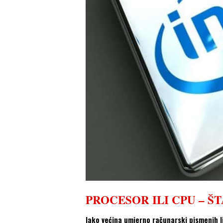
PROCESOR ILI CPU – Š
Iako većina umjerno računarski pismenih lj