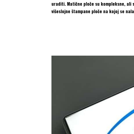
uraditi. Matične ploče su kompleksne, ali
višeslojne štampane ploče na kojoj se nala