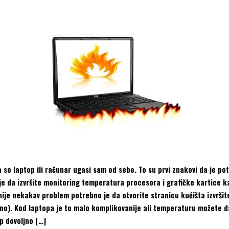
 se laptop ili računar ugasi sam od sebe. To su prvi znakovi da je po
 da izvršite monitoring temperatura procesora i grafičke kartice kao
ije nekakav problem potrebno je da otvorite stranicu kućišta izvršit
ebno). Kod laptopa je to malo komplikovanije ali temperaturu možete
op dovoljno […]