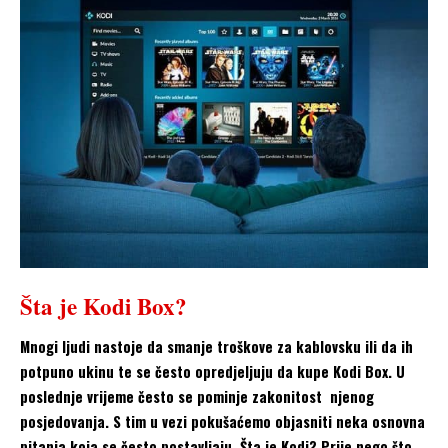
Šta je Kodi Box?
Mnogi ljudi nastoje da smanje troškove za kablovsku ili da ih
potpuno ukinu te se često opredjeljuju da kupe Kodi Box. U
poslednje vrijeme često se pominje zakonitost njenog
posjedovanja. S tim u vezi pokušaćemo objasniti neka osnovna
pitanja koja se često postavljaju. Šta je Kodi? Prije nego što