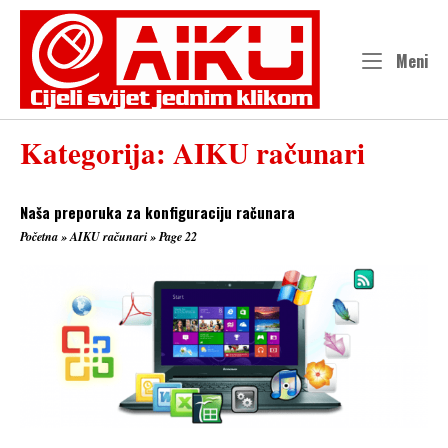
Skip
to
content
Me
Meni
Kategorija:
AIKU računari
Naša preporuka za konfiguraciju računara
Početna
»
AIKU računari
»
Page 22