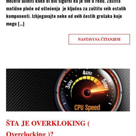
možete učiniti kako bi bili sigurni da je sve u redu. Zaštita
matične ploče od oštećenja je ključna za zaštitu svih ostalih
komponenti. Izbjegavajte neke od ovih čestih grešaka koje
mogu […]
NASTAVI SA ČITANJEM
ŠTA JE OVERKLOKING (
Overclocking )?