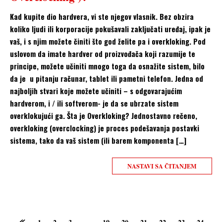
Kad kupite dio hardvera, vi ste njegov vlasnik. Bez obzira
koliko ljudi ili korporacije pokušavali zaključati uređaj, ipak je
vaš, i s njim možete činiti što god želite pa i overkloking. Pod
uslovom da imate hardver od proizvođača koji razumije te
principe, možete učiniti mnogo toga da osnažite sistem, bilo
da je u pitanju računar, tablet ili pametni telefon. Jedna od
najboljih stvari koje možete učiniti – s odgovarajućim
hardverom, i / ili softverom- je da se ubrzate sistem
overklokujući ga. Šta je Overkloking? Jednostavno rečeno,
overkloking (overclocking) je proces podešavanja postavki
sistema, tako da vaš sistem (ili barem komponenta […]
NASTAVI SA ČITANJEM