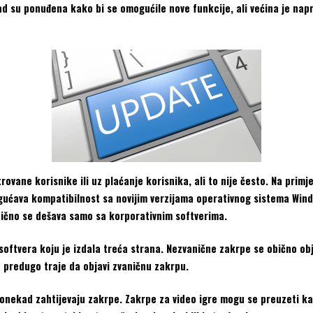
d su ponuđena kako bi se omogućile nove funkcije, ali većina je napr
ovane korisnike ili uz plaćanje korisnika, ali to nije često. Na primje
gućava kompatibilnost sa novijim verzijama operativnog sistema Wind
obično se dešava samo sa korporativnim softverima.
softvera koju je izdala treća strana. Nezvanične zakrpe se obično obj
to predugo traje da objavi zvaničnu zakrpu.
 ponekad zahtijevaju zakrpe. Zakrpe za video igre mogu se preuzeti kao