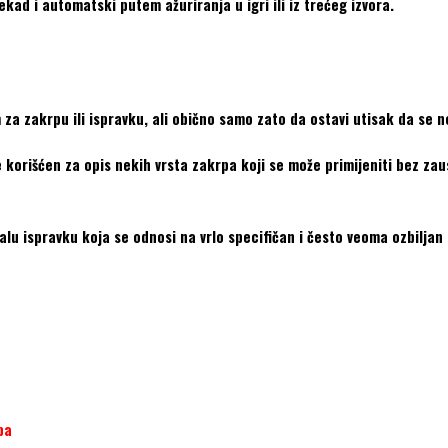
kad i automatski putem ažuriranja u igri ili iz trećeg izvora.
za zakrpu ili ispravku, ali obično samo zato da ostavi utisak da se n
e korišćen za opis nekih vrsta zakrpa koji se može primijeniti bez zau
alu ispravku koja se odnosi na vrlo specifičan i često veoma ozbiljan
pa