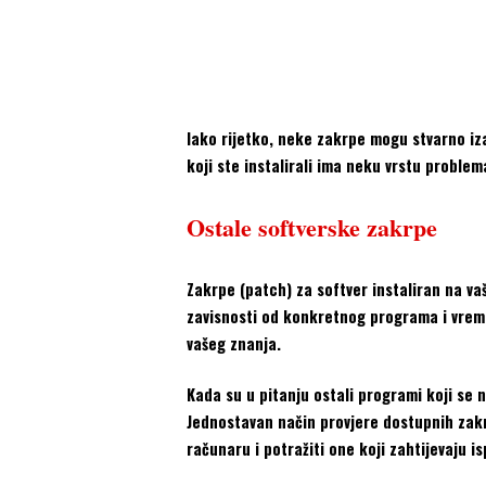
Iako rijetko, neke zakrpe mogu stvarno izaz
koji ste instalirali ima neku vrstu probl
Ostale softverske zakrpe
Zakrpe (patch) za softver instaliran na va
zavisnosti od konkretnog programa i vreme
vašeg znanja.
Kada su u pitanju ostali programi koji se n
Jednostavan način provjere dostupnih zakr
računaru i potražiti one koji zahtijevaju i