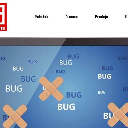
Početak
O nama
Prodaja
U