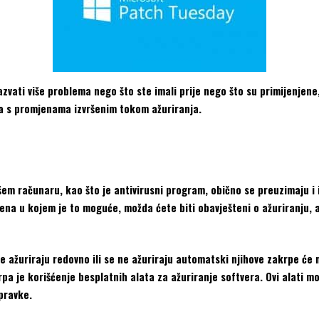
vati više problema nego što ste imali prije nego što su primijenjene, 
ema s promjenama izvršenim tokom ažuriranja.
šem računaru, kao što je antivirusni program, obično se preuzimaju i 
na u kojem je to moguće, možda ćete biti obavješteni o ažuriranju, a
e ažuriraju redovno ili se ne ažuriraju automatski njihove zakrpe će 
pa je korišćenje besplatnih alata za ažuriranje softvera. Ovi alati 
spravke.