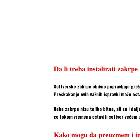
Da li treba instalirati zakrpe
Softverske zakrpe obično popravljaju greške
Preskakanje ovih važnih ispravki može osta
Neke zakrpe nisu toliko bitne, ali su i dalj
će tokom vremena ostaviti softver većem u 
Kako mogu da preuzmem i ins