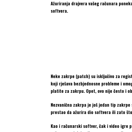
Ažuriranja drajvera vašeg računara poneka
softvera.
Neke zakrpe (patch) su isključivo za registr
koji rješava bezbjednosne probleme i omo
platite za zakrpu. Opet, ovo nije često i 
Nezvanična zakrpa je još jedan tip zakrpe 
prestao da ažurira dio softvera ili zato š
Kao i računarski softver, čak i video igre