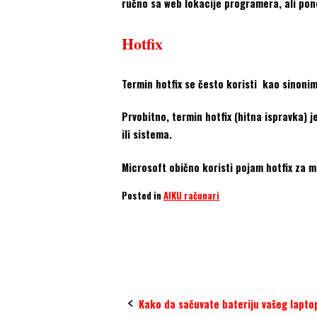
ručno sa web lokacije programera, ali pone
Hotfix
Termin hotfix se često koristi kao sinonim 
Prvobitno, termin hotfix (hitna ispravka) j
ili sistema.
Microsoft obično koristi pojam hotfix za m
Posted in
AIKU računari
Bug
Hotfix
Patch
update
Post
Kako da sačuvate bateriju vašeg lapto