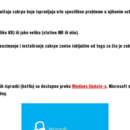
taju zakrpe koje ispravljaju vrlo specifične probleme u njihovim so
o KB) ili jako velika (stotine MB ili više).
euzimanje i instaliranje zakrpe zavise isključivo od toga za šta je za
nih ispravki (hotfix) su dostupne preko
Windows Update-a
. Microsoft 
day.