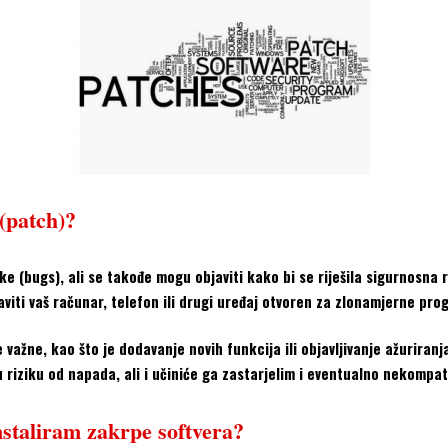
 (patch)?
 (bugs), ali se takođe mogu objaviti kako bi se riješila sigurnosna r
viti vaš računar, telefon ili drugi uređaj otvoren za zlonamjerne pro
e važne, kao što je dodavanje novih funkcija ili objavljivanje ažuriran
riziku od napada, ali i učiniće ga zastarjelim i eventualno nekompat
taliram zakrpe softvera?