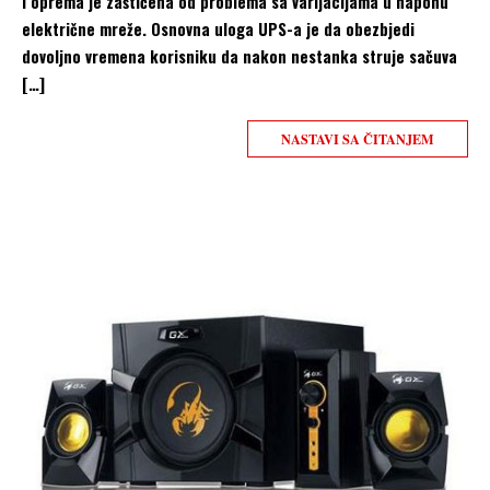
i oprema je zaštićena od problema sa varijacijama u naponu
električne mreže. Osnovna uloga UPS-a je da obezbjedi
dovoljno vremena korisniku da nakon nestanka struje sačuva
[…]
NASTAVI SA ČITANJEM