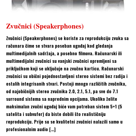
Zvučnici (Speakerphones)
Zvučnici (Speakerphones) se koriste za reprodukciju zvuka sa
računara čime se stvara poseban ugođaj kod gledanja
multimedijalnih sadržaja, a posebno filmova. Računarski ili
multimedijalni zvučnici su vanjski zvučnici opremljeni sa
priključkom koji se uključuje na zvučnu karticu. Računarski
zvučnici su obični pojednostavljeni stereo sistemi bez radija i
ostalih integrisanih stvari. Postoji mnogo različitih zvučnika,
od najobičnijih stereo zvučnika 2.0, 2.1, 5.1, pa sve do 7.1
surround sistema sa naprednim opcijama. Ukoliko želite
maksimalan zvučni ugođaj biće vam potreban sistem 5+1 (5
satelita i subvufer) da biste dobili što realističniju
reprodukciju. Prije su se kvalitetni zvučnici nalazili samo u
profesionalnim audio […]