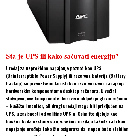
Šta je UPS ili kako sačuvati energiju?
Uređaj za neprekidno napajanje poznat kao UPS
(Uninterruptible Power Supply) ili rezervna baterija (Battery
Backup) se prvenstveno koristi kao rezervni izvor napajanja
hardverskim komponentama desktop računara. U većini
slučajeva, ove komponente hardvera uključuju glavni računar
– kućište i monitor, ali drugi uređaji mogu biti priključen na
UPS, u zavisnosti od veličine UPS-a. Osim što djeluje kao
backup kada nestane struje, većina uređaja takođe radi kao
napajanje uređaja tako što osigurava da napon bude stabilan