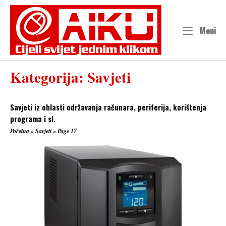
Skip
to
content
Me
Meni
Kategorija:
Savjeti
Savjeti iz oblasti održavanja računara, periferija, korištenja
programa i sl.
Početna
»
Savjeti
»
Page 17